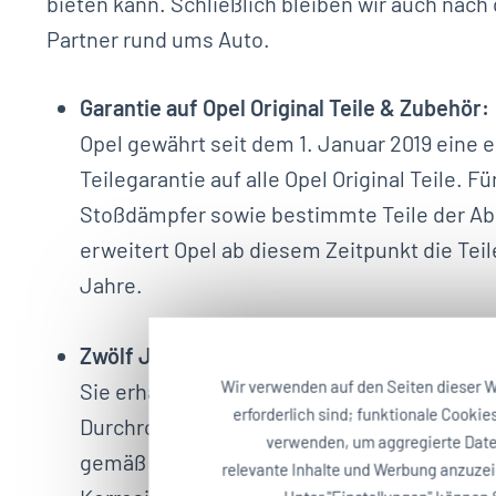
bieten kann. Schließlich bleiben wir auch nach
Partner rund ums Auto.
Garantie auf Opel Original Teile & Zubehör:
Opel gewährt seit dem 1. Januar 2019 eine e
Teilegarantie auf alle Opel Original Teile. Fü
Stoßdämpfer sowie bestimmte Teile der A
erweitert Opel ab diesem Zeitpunkt die Teil
Jahre.
1
Zwölf Jahre Garantie gegen Durchrostung
Wir verwenden auf den Seiten dieser W
Sie erhalten eine sichere Langzeitgarantie
erforderlich sind; funktionale Cooki
Durchrostung. Einzige Voraussetzung: Sie 
verwenden, um aggregierte Daten
gemäß Service- und Garantieheft warten, d.
relevante Inhalte und Werbung anzuze