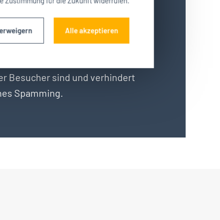
re Zustimmung für die Zukunft widerrufen.
verweigern
Alle akzeptieren
heitsfrage überprüft, ob Sie ein
r Besucher sind und verhindert
hes Spamming.