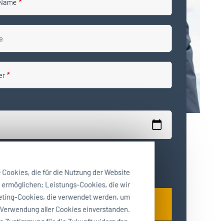
 Name
e
er
ie Datenschutzerklärung gelesen und bin damit
den.
?
Cookies, die für die Nutzung der Website
e ermöglichen; Leistungs-Cookies, die wir
keting-Cookies, die verwendet werden, um
 Verwendung aller Cookies einverstanden.