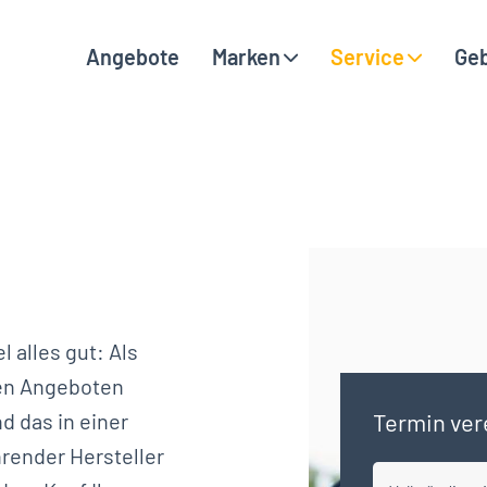
Angebote
Marken
Service
Ge
Hauptnavigation
 alles gut: Als
len Angeboten
Termin ver
nd das in einer
hrender Hersteller