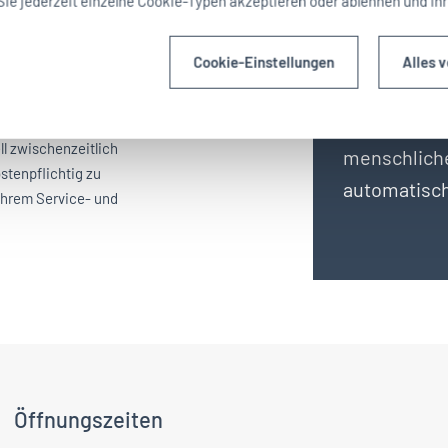
iehen und
Sie jederzeit einzelne Cookie-Typen akzeptieren oder ablehnen und Ih
CAPTCHA
nd Garantieheft
Cookie-Einstellungen
Alles 
Diese Sicher
nen zwölf Jahren
ll zwischenzeitlich
menschliche
stenpflichtig zu
automatisc
Ihrem Service- und
Öffnungszeiten