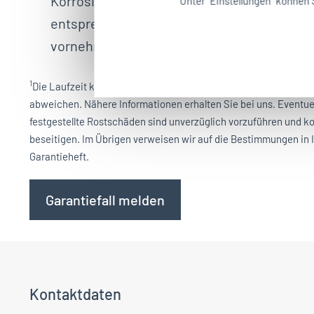
Korrosionsschutzprüfung durch uns unterz
Unter "Einstellungen" können 
entsprechende Eintragungen im Service- u
vornehmen.
1
Die Laufzeit kann bei einigen Opel Modellen von den angegebe
abweichen. Nähere Informationen erhalten Sie bei uns. Eventue
festgestellte Rostschäden sind unverzüglich vorzuführen und ko
beseitigen. Im Übrigen verweisen wir auf die Bestimmungen in 
Garantieheft.
Garantiefall melden
Kontaktdaten