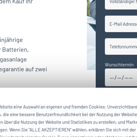
 dem Kauf Ihr
Vollständiger
E-Mail Adress
injährige
Telefonnumm
r Batterien,
bgasanlage
Wunschtermin
egarantie auf zwei
Ich habe d
:
einverstan
ebsite eine Auswahl an eigenen und fremden Cookies: Unverzichtbare 
 gegen
es, die eine bessere Benutzerfreundlichkeit bei der Nutzung der Websit
lassen Ihren Wagen
 über die Nutzung der Website und Statistiken zu erstellen; und Mar
 h. einer
igen. Wenn Sie "ALLE AKZEPTIEREN" wählen, erklären Sie sich mit der